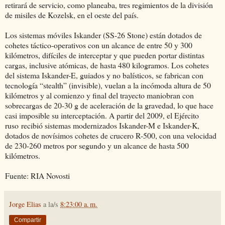
retirará de servicio, como planeaba, tres regimientos de la división
de misiles de Kozelsk, en el oeste del país.
Los sistemas móviles Iskander (SS-26 Stone) están dotados de
cohetes táctico-operativos con un alcance de entre 50 y 300
kilómetros, difíciles de interceptar y que pueden portar distintas
cargas, inclusive atómicas, de hasta 480 kilogramos. Los cohetes
del sistema Iskander-E, guiados y no balísticos, se fabrican con
tecnología “stealth” (invisible), vuelan a la incómoda altura de 50
kilómetros y al comienzo y final del trayecto maniobran con
sobrecargas de 20-30 g de aceleración de la gravedad, lo que hace
casi imposible su interceptación. A partir del 2009, el Ejército
ruso recibió sistemas modernizados Iskander-M e Iskander-K,
dotados de novísimos cohetes de crucero R-500, con una velocidad
de 230-260 metros por segundo y un alcance de hasta 500
kilómetros.
Fuente: RIA Novosti
Jorge Elias
a la/s
8:23:00 a. m.
Compartir