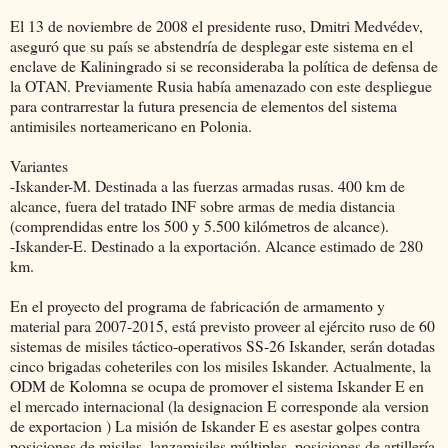
El 13 de noviembre de 2008 el presidente ruso, Dmitri Medvédev,
aseguró que su país se abstendría de desplegar este sistema en el
enclave de Kaliningrado si se reconsideraba la política de defensa de
la OTAN. Previamente Rusia había amenazado con este despliegue
para contrarrestar la futura presencia de elementos del sistema
antimisiles norteamericano en Polonia.
Variantes
-Iskander-M. Destinada a las fuerzas armadas rusas. 400 km de
alcance, fuera del tratado INF sobre armas de media distancia
(comprendidas entre los 500 y 5.500 kilómetros de alcance).
-Iskander-E. Destinado a la exportación. Alcance estimado de 280
km.
En el proyecto del programa de fabricación de armamento y
material para 2007-2015, está previsto proveer al ejército ruso de 60
sistemas de misiles táctico-operativos SS-26 Iskander, serán dotadas
cinco brigadas coheteriles con los misiles Iskander. Actualmente, la
ODM de Kolomna se ocupa de promover el sistema Iskander E en
el mercado internacional (la designacion E corresponde ala version
de exportacion ) La misión de Iskander E es asestar golpes contra
posiciones de misiles, lanzamisiles múltiples, posiciones de artillería