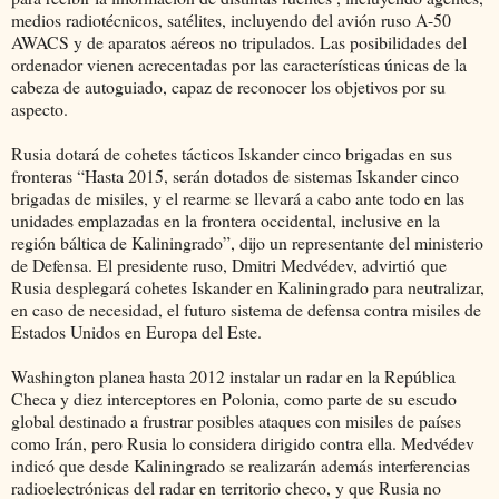
medios radiotécnicos, satélites, incluyendo del avión ruso A-50
AWACS y de aparatos aéreos no tripulados. Las posibilidades del
ordenador vienen acrecentadas por las características únicas de la
cabeza de autoguiado, capaz de reconocer los objetivos por su
aspecto.
Rusia dotará de cohetes tácticos Iskander cinco brigadas en sus
fronteras “Hasta 2015, serán dotados de sistemas Iskander cinco
brigadas de misiles, y el rearme se llevará a cabo ante todo en las
unidades emplazadas en la frontera occidental, inclusive en la
región báltica de Kaliningrado”, dijo un representante del ministerio
de Defensa. El presidente ruso, Dmitri Medvédev, advirtió que
Rusia desplegará cohetes Iskander en Kaliningrado para neutralizar,
en caso de necesidad, el futuro sistema de defensa contra misiles de
Estados Unidos en Europa del Este.
Washington planea hasta 2012 instalar un radar en la República
Checa y diez interceptores en Polonia, como parte de su escudo
global destinado a frustrar posibles ataques con misiles de países
como Irán, pero Rusia lo considera dirigido contra ella. Medvédev
indicó que desde Kaliningrado se realizarán además interferencias
radioelectrónicas del radar en territorio checo, y que Rusia no